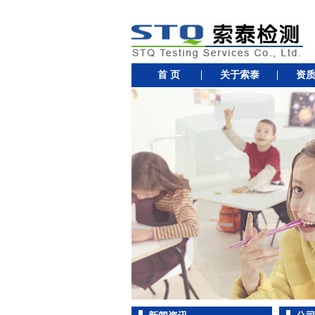
首 页
关于索泰
资