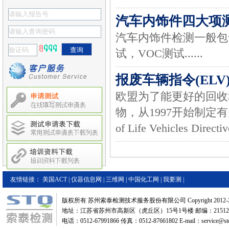
汽车内饰件四大项
汽车内饰件检测一般包
试，VOC测试......
报废车辆指令(ELV
欧盟为了能更好的回收
物，从1997开始制定有
of Life Vehicles Directiv
友情链接：
美国ACT
|
仪器信息网
|
三维网
|
中国化工网
|
我要测
|
版权所有 苏州索泰检测技术服务股份有限公司 Copyright 2012-2
地址：江苏省苏州市高新区（虎丘区）15号1号楼 邮编：21512
电话：0512-67991866 传真：0512-87661802 E-mail：service@stq-