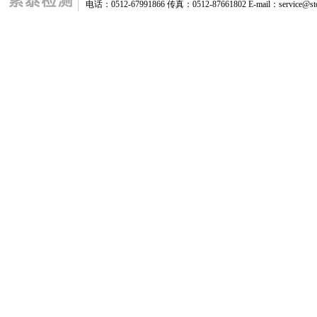
电话：0512-67991866 传真：0512-87661802 E-mail：service@stq-