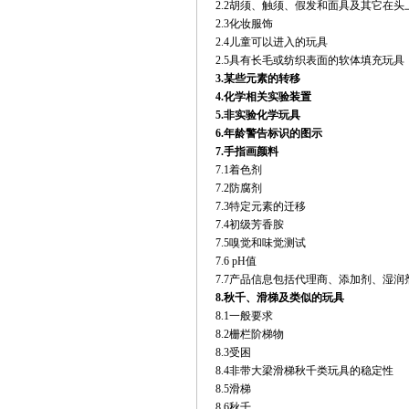
2.2胡须、触须、假发和面具及其它在
2.3化妆服饰
2.4儿童可以进入的玩具
2.5具有长毛或纺织表面的软体填充玩具
3.
某些元素的转移
4.
化学相关实验装置
5.
非实验化学玩具
6.
年龄警告标识的图示
7.
手指画颜料
7.1着色剂
7.2防腐剂
7.3特定元素的迁移
7.4初级芳香胺
7.5嗅觉和味觉测试
7.6 pH值
7.7产品信息包括代理商、添加剂、湿
8.
秋千、滑梯及类似的玩具
8.1一般要求
8.2栅栏阶梯物
8.3受困
8.4非带大梁滑梯秋千类玩具的稳定性
8.5滑梯
8.6秋千