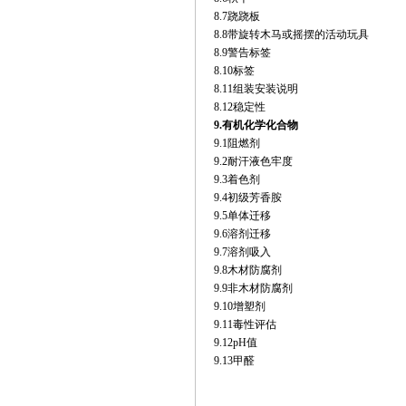
8.7跷跷板
8.8带旋转木马或摇摆的活动玩具
8.9警告标签
8.10标签
8.11组装安装说明
8.12稳定性
9.
有机化学化合物
9.1阻燃剂
9.2耐汗液色牢度
9.3着色剂
9.4初级芳香胺
9.5单体迁移
9.6溶剂迁移
9.7溶剂吸入
9.8木材防腐剂
9.9非木材防腐剂
9.10增塑剂
9.11毒性评估
9.12pH值
9.13甲醛