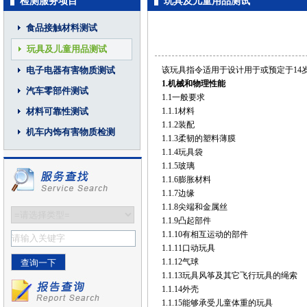
检测服务项目
玩具及儿童用品测试
食品接触材料测试
玩具及儿童用品测试
电子电器有害物质测试
该玩具指令适用于设计用于或预定于14
1.
机械和物理性能
汽车零部件测试
1.1一般要求
材料可靠性测试
1.1.1材料
1.1.2装配
机车内饰有害物质检测
1.1.3柔韧的塑料薄膜
1.1.4玩具袋
1.1.5玻璃
1.1.6膨胀材料
1.1.7边缘
1.1.8尖端和金属丝
1.1.9凸起部件
1.1.10有相互运动的部件
1.1.11口动玩具
1.1.12气球
1.1.13玩具风筝及其它飞行玩具的绳索
1.1.14外壳
1.1.15能够承受儿童体重的玩具